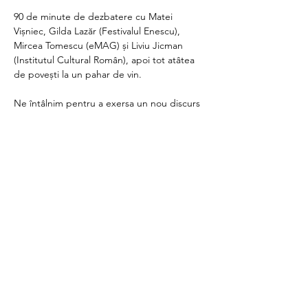
90 de minute de dezbatere cu Matei 
Vișniec, Gilda Lazăr (Festivalul Enescu), 
Mircea Tomescu (eMAG) și Liviu Jicman 
(Institutul Cultural Român), apoi tot atâtea 
de povești la un pahar de vin.
Ne întâlnim pentru a exersa un nou discurs 
public despre cultură, pentru networking 
de calitate, și pentru ca pe termen mediu 
să mobilizăm, prin contribuții private, 
Fondul Cultura Face Bine pentru artiști și 
organizații din toată țara.
Participarea la eveniment este gratuită și se 
face exclusiv pe bază de invitație și 
confirmare.