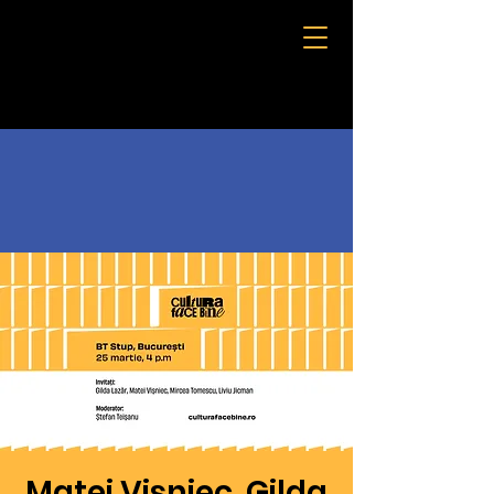
Matei Vișniec, Gilda