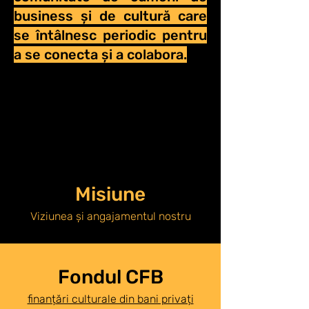
business și de cultură care
se întâlnesc periodic pentru
a se conecta și a colabora.
Misiune
Viziunea și angajamentul nostru
Fondul CFB
finanțări culturale din bani privați